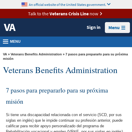
skip
An official website of the United States government.
MORE
to
VA
page
Talk to the
Veterans Crisis Line
now
content
Health
Sign in
Menu
Benefits
Burials &
MENU
Memorials
VA
»
Veterans Benefits Administration
» 7 pasos para prepararlo para su próxima
About
misión
Veterans Benefits Administration
VA
Resources
7 pasos para prepararlo para su próxima
Media
Room
misión
Locations
Si tiene una discapacidad relacionada con el servicio (SCD, por sus
Contact
siglas en inglés) que le impide continuar su profesión anterior, puede
Us
calificar para recibir apoyo personalizado del programa de
Rehabilitación vocacional y empleo (VR&E, por sus siglas en inglés)